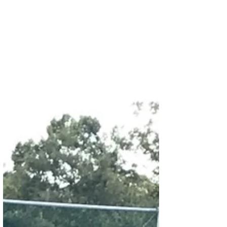
ーなし 6.白金、セカンド内野安打、2アウトラン
ナー1塁...