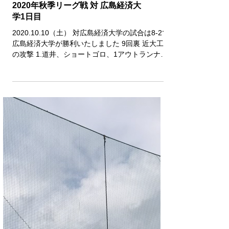
2020年秋季リーグ戦 対 広島経済大
学1日目
2020.10.10（土） 対広島経済大学の試合は8-2で
広島経済大学が勝利いたしました 9回裏 近大工
の攻撃 1.道井、ショートゴロ、1アウトランナー
なし 宮口に代わり代打川瀬 2.川瀬、三振、2アウ
トランナーなし 3.石伊、ショートゴロ、3アウト
チェンジ...