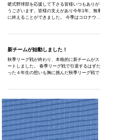
た！！
硬式野球部を応援して下さる皆様いつもありがと
うございます。皆様の支えがあり今年1年、無事
に終えることができました。 今季はコロナウイ
ルスの影響で春季リーグが中止になりました。秋
季リーグ戦では2位という結果でしたが、新人戦
では優勝することができました。...
新チームが始動しました！
秋季リーグ戦が終わり、本格的に新チームがスタ
ートしました。 春季リーグ戦で引退するはずだ
った４年生の想いも胸に挑んだ秋季リーグ戦で
は、惜しくも２位という結果に終わってしまいま
したが、最後まで全力で戦い抜くことができまし
た。また同時に、野球ができることの喜びを改め
て実感するこ...