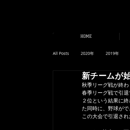
KINDAI 
HOME
All Posts
2020年
2019年
新チームが
秋季リーグ戦が終わ
春季リーグ戦で引退
２位という結果に終
た同時に、野球がで
この大会で引退され