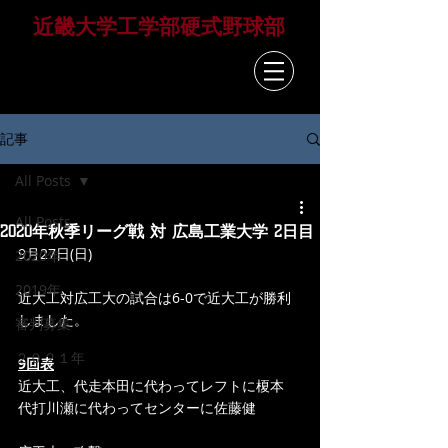
​近畿大学工学部硬式野球部
KINDAI UNIVERSITY
HIROSHIMA BASEBALL TEAM
記事
All Posts
All Posts
2020年秋季リーグ戦 対 広島工業大学 2日目
9月27日(日)
2020年
2019年
近大工対広工大の試合は6-0で近大工が勝利
しました。
審判募集
２０２１年
9回表
近大工、代走本田に代わってレフトに榎本
代打川瀬に代わってセンターに佐藤健