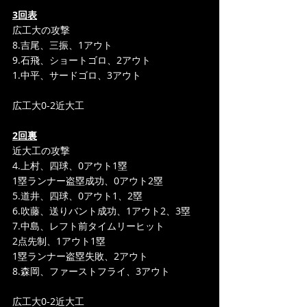
3回表
広工大の攻撃
8.吉尾、三振、1アウト
9.石飛、ショートゴロ、2アウト
1.中平、サードゴロ、3アウト
広工大0-2近大工
2回裏
近大工の攻撃
4.上村、四球、0アウト1塁
1塁ランナー盗塁成功、0アウト2塁
5.道井、四球、0アウト1、2塁
6.吹藤、送りバント成功、1アウト2、3塁
7.中島、レフト前タイムリーヒット
2点先制、1アウト1塁
1塁ランナー盗塁失敗、2アウト
8.森岡、ファーストフライ、3アウト
広工大0-2近大工