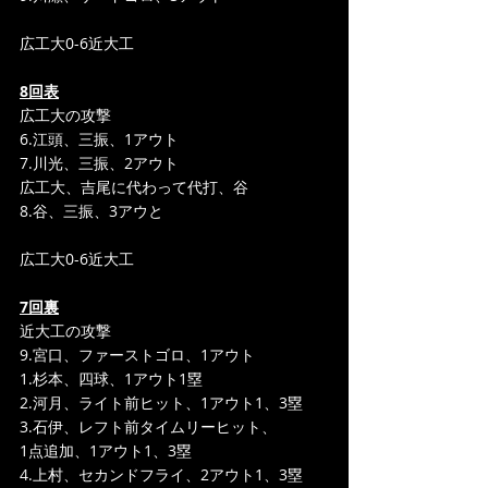
広工大0-6近大工
8回表
広工大の攻撃
6.江頭、三振、1アウト
7.川光、三振、2アウト
広工大、吉尾に代わって代打、谷
8.谷、三振、3アウと
広工大0-6近大工
7回裏
近大工の攻撃
9.宮口、ファーストゴロ、1アウト
1.杉本、四球、1アウト1塁
2.河月、ライト前ヒット、1アウト1、3塁
3.石伊、レフト前タイムリーヒット、
1点追加、1アウト1、3塁
4.上村、セカンドフライ、2アウト1、3塁