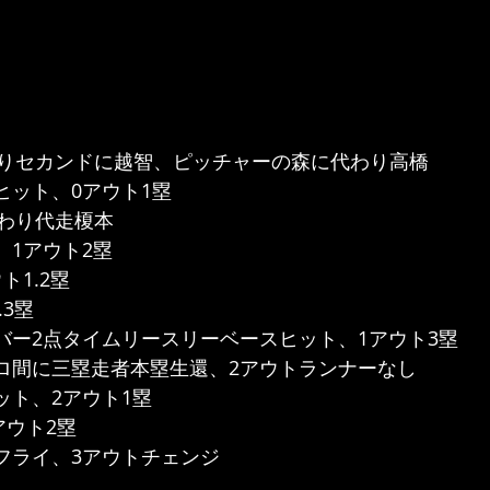
りセカンドに越智、ピッチャーの森に代わり高橋
ヒット、0アウト1塁
わり代走榎本
、1アウト2塁
ト1.2塁
.3塁
ーバー2点タイムリースリーベースヒット、1アウト3塁
ゴロ間に三塁走者本塁生還、2アウトランナーなし
ット、2アウト1塁
アウト2塁
トフライ、3アウトチェンジ