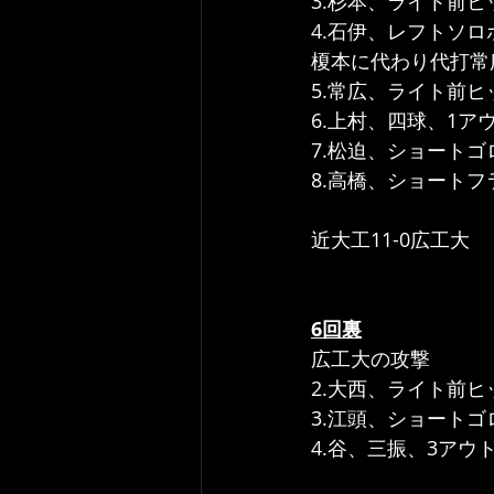
3.杉本、ライト前
4.石伊、レフトソ
榎本に代わり代打常
5.常広、ライト前ヒ
6.上村、四球、1アウ
7.松迫、ショートゴ
8.高橋、ショート
近大工11-0広工大
6回裏
広工大の攻撃
2.大西、ライト前ヒ
3.江頭、ショート
4.谷、三振、3アウ