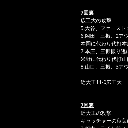
7回裏
広工大の攻撃
5.大谷、ファース
6.岡田、三振、2ア
本岡に代わり代打本
7.本庄、三振振り逃
米野に代わり代打山
8.山口、三振、3ア
近大工11-0広工大
7回表
近大工の攻撃
キャッチャーの秋葉