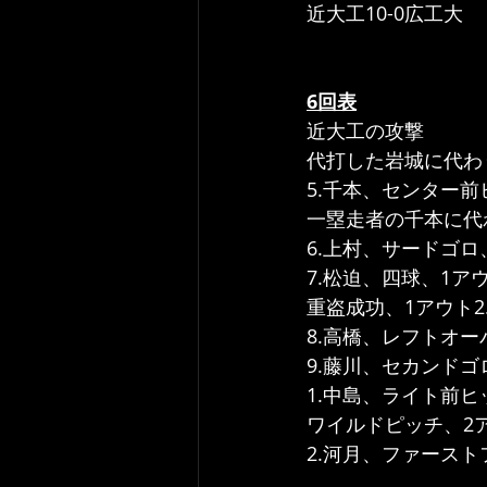
近大工10-0広工大
6回表
近大工の攻撃
代打した岩城に代わ
5.千本、センター前
一塁走者の千本に代
6.上村、サードゴロ
7.松迫、四球、1アウ
重盗成功、1アウト2
8.高橋、レフトオ
9.藤川、セカンド
1.中島、ライト前ヒ
ワイルドピッチ、2
2.河月、ファース