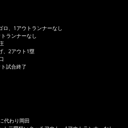
トゴロ、1アウトランナーなし
ウトランナーなし
庄
げ、2アウト1塁
口
ウト試合終了
に代わり岡田