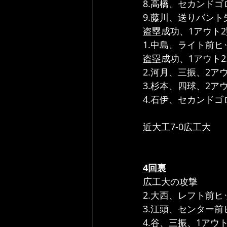
8.高橋、セカンドゴ
9.藤川、送りバント
盗塁成功、1アウト2
1.中島、ライト前ヒ
盗塁成功、1アウト2
2.河月、三振、2アウ
3.杉本、四球、2ア
4.石伊、セカンドゴ
近大工7-0広工大
4回裏
広工大の攻撃
2.大西、レフト前ヒ
3.江頭、センター前
4.谷、三振、1アウト