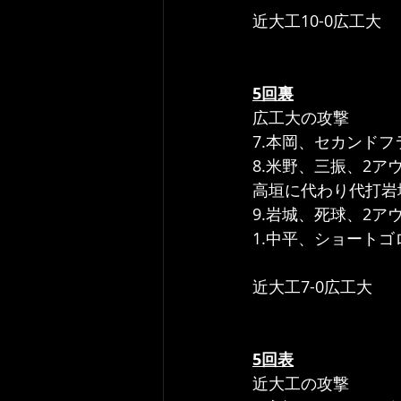
近大工10-0広工大
5回裏
広工大の攻撃
7.本岡、セカンド
8.米野、三振、2ア
高垣に代わり代打岩
9.岩城、死球、2ア
1.中平、ショートゴ
近大工7-0広工大
5回表
近大工の攻撃