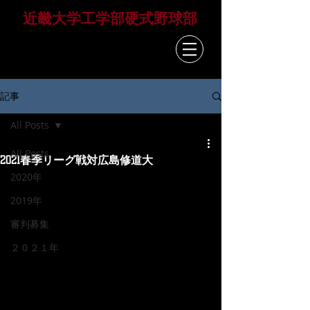
​近畿大学工学部硬式野球部
KINDAI UNIVERSITY
HIROSHIMA BASEBALL TEAM
記事
All Posts
All Posts
2021春季リーグ戦対広島修道大
2020年
2019年
審判募集
２０２１年