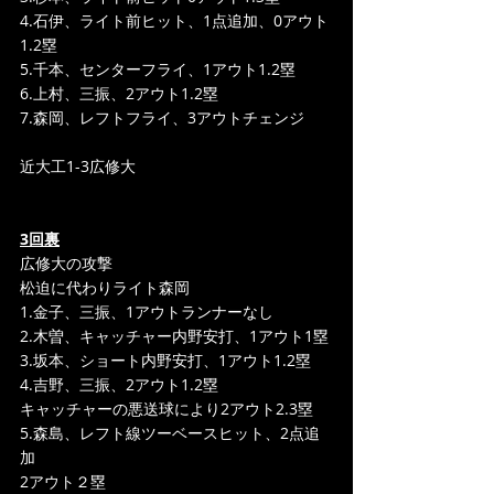
4.石伊、ライト前ヒット、1点追加、0アウト
1.2塁
5.千本、センターフライ、1アウト1.2塁
6.上村、三振、2アウト1.2塁
7.森岡、レフトフライ、3アウトチェンジ
近大工1-3広修大
3回裏
広修大の攻撃
松迫に代わりライト森岡
1.金子、三振、1アウトランナーなし
2.木曽、キャッチャー内野安打、1アウト1塁
3.坂本、ショート内野安打、1アウト1.2塁
4.吉野、三振、2アウト1.2塁
キャッチャーの悪送球により2アウト2.3塁
5.森島、レフト線ツーベースヒット、2点追
加
2アウト２塁