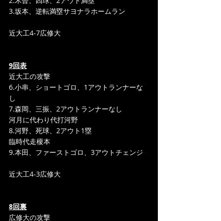
2.木曽、四球、2アウト満塁
3.坂本、逆転満塁サヨナラホームラン
近大工4-7広修大
9回表
近大工の攻撃
6.小串、ショートゴロ、1アウトランナーな
し
7.森岡、三振、2アウトランナーなし
河月に代わり代打河野
8.河野、死球、2アウト1塁
臨時代走榎本
9.本田、ファーストゴロ、3アウトチェンジ
近大工4-3広修大
8回裏
広修大の攻撃