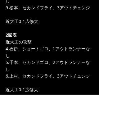
し
9.松本、セカンドフライ、3アウトチェンジ
近大工0-1広修大
2回表
近大工の攻撃
4.石伊、ショートゴロ、1アウトランナーな
し
5.千本、セカンドゴロ、2アウトランナーな
し
6.上村、セカンドフライ、3アウトチェンジ
近大工0-1広修大
1回裏
広修大の攻撃
1.金子、ファーストフライ、1アウトランナ
ーなし
2.木曽、右中間3ベースヒット、1アウト3塁